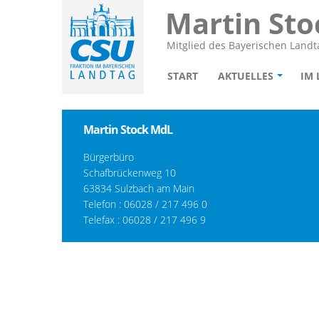
Martin Sto
Mitglied des Bayerischen Landt
START
AKTUELLES
IM
Martin Stock MdL
Bürgerbüro
Schafbrückenweg 10
63834 Sulzbach am Main
Telefon :
06028 / 217 496 0
Telefax : 06028 / 217 496 9