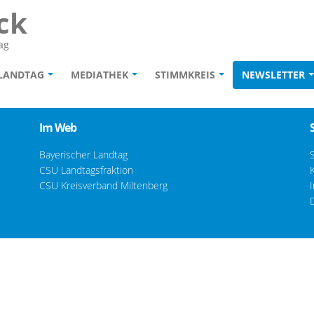
ck
ag
 LANDTAG
MEDIATHEK
STIMMKREIS
NEWSLETTER
Im Web
Bayerischer Landtag
CSU Landtagsfraktion
CSU Kreisverband Miltenberg