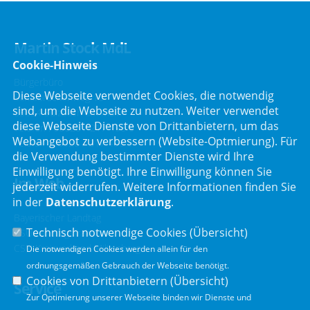
Martin Stock MdL
Cookie-Hinweis
Bürgerbüro
Diese Webseite verwendet Cookies, die notwendig
Schafbrückenweg 10
sind, um die Webseite zu nutzen. Weiter verwendet
63834 Sulzbach am Main
diese Webseite Dienste von Drittanbietern, um das
Telefon :
06028 / 217 496 0
Webangebot zu verbessern (Website-Optmierung). Für
Telefax : 06028 / 217 496 9
die Verwendung bestimmter Dienste wird Ihre
Einwilligung benötigt. Ihre Einwilligung können Sie
Im Web
jederzeit widerrufen. Weitere Informationen finden Sie
in der
Datenschutzerklärung
.
Bayerischer Landtag
Technisch notwendige Cookies (
Übersicht
)
CSU Landtagsfraktion
CSU Kreisverband Miltenberg
Die notwendigen Cookies werden allein für den
ordnungsgemäßen Gebrauch der Webseite benötigt.
Cookies von Drittanbietern (
Übersicht
)
Service
Zur Optimierung unserer Webseite binden wir Dienste und