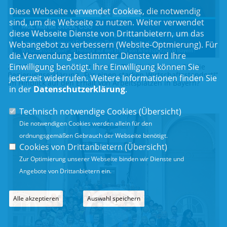
Diese Webseite verwendet Cookies, die notwendig
sind, um die Webseite zu nutzen. Weiter verwendet
diese Webseite Dienste von Drittanbietern, um das
Webangebot zu verbessern (Website-Optmierung). Für
die Verwendung bestimmter Dienste wird Ihre
Einwilligung benötigt. Ihre Einwilligung können Sie
2.12.2024 - Interview mit Plenum TV: Wie bewerten Sie die
Regierungserklärung „Für einen starken Wirtschaftsstandort!“
jederzeit widerrufen. Weitere Informationen finden Sie
im Hinblick auf den Erhalt von Arbeitsplätzen in Bayern?
in der
Datenschutzerklärung
.
Technisch notwendige Cookies (
Übersicht
)
Die notwendigen Cookies werden allein für den
ordnungsgemäßen Gebrauch der Webseite benötigt.
Cookies von Drittanbietern (
Übersicht
)
Zur Optimierung unserer Webseite binden wir Dienste und
Angebote von Drittanbietern ein.
Alle akzeptieren
Auswahl speichern