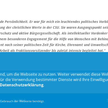
de Persönlichkeit. Er war für mich ein leuchtendes politisches Vorbi
elung der christlichen Werte in der CSU. Sie waren Ausgangspunkt se
schutz und aktive Bürgergesellschaft. Als intellektueller Vordenke
einem besonderen Engagement für die Hilfe von Menschen mit Behind
t nach seiner politischen Zeit für Kirche, Ehrenamt und Umweltsch
beit als Fraktionsvorsitzender bis zuletzt intensiv begleitet hat.“
nd, um die Webseite zu nutzen. Weiter verwendet diese Web
Teilen
 die Verwendung bestimmter Dienste wird Ihre Einwilligung 
Datenschutzerklärung
.
Im Web
Gebrauch der Webseite benötigt.