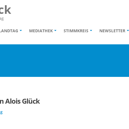
ck
ag
 LANDTAG
MEDIATHEK
STIMMKREIS
NEWSLETTER
 Alois Glück
ag