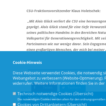
CSU-Fraktionsvorsitzender
Klaus Holetschek
:
Mit Alois Glück verliert die CSU eine herausragen
geprägt. Alois Glück stand für eine tiefe Verwurz
seines politischen Handelns in den Bereichen Natur
Volkspartei für Generationengerechtigkeit. Mit s
Parteinamen wie nur wenige davor. Sein Engagemen
einen großartigen Menschen, der mich bei meiner Ar
Cookie-Hinweis
Diese Webseite verwendet Cookies, die notwendig si
Webangebot zu verbessern (Website-Optmierung). Für
widerrufen. Weitere Informationen finden Sie in der
Teilen
Twittern
Technisch notwendige Cookies (
Übersicht
)
Martin Stock MdL
Die notwendigen Cookies werden allein für den ordnungsgemäßen 
Cookies von Drittanbietern (
Übersicht
)