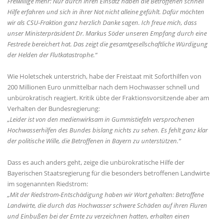
Freiwillige mehr: Nur durch ihren Einsatz haben die Betroffenen schnell
Hilfe erfahren und sich in ihrer Not nicht alleine gefühlt. Dafür möchten
wir als CSU-Fraktion ganz herzlich Danke sagen. Ich freue mich, dass
unser Ministerpräsident Dr. Markus Söder unseren Empfang durch eine
Festrede bereichert hat. Das zeigt die gesamtgesellschaftliche Würdigung
der Helden der Flutkatastrophe.“
Wie Holetschek unterstrich, habe der Freistaat mit Soforthilfen von
200 Millionen Euro unmittelbar nach dem Hochwasser schnell und
unbürokratisch reagiert. Kritik übte der Fraktionsvorsitzende aber am
Verhalten der Bundesregierung:
Leider ist von den medienwirksam in Gummistiefeln versprochenen
Hochwasserhilfen des Bundes bislang nichts zu sehen. Es fehlt ganz klar
der politische Wille, die Betroffenen in Bayern zu unterstützen.“
Dass es auch anders geht, zeige die unbürokratische Hilfe der
Bayerischen Staatsregierung für die besonders betroffenen Landwirte
im sogenannten Riedstrom:
Mit der Riedstrom-Entschädigung haben wir Wort gehalten: Betroffene
Landwirte, die durch das Hochwasser schwere Schäden auf ihren Fluren
und Einbußen bei der Ernte zu verzeichnen hatten, erhalten einen