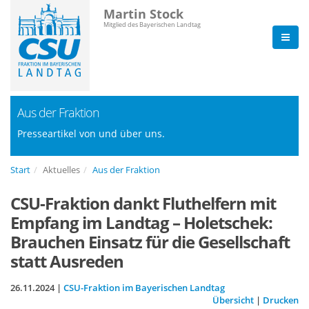
Martin Stock
Mitglied des Bayerischen Landtag
Aus der Fraktion
Presseartikel von und über uns.
Start
Aktuelles
Aus der Fraktion
CSU-Fraktion dankt Fluthelfern mit
Empfang im Landtag – Holetschek:
Brauchen Einsatz für die Gesellschaft
statt Ausreden
26.11.2024 |
CSU-Fraktion im Bayerischen Landtag
Übersicht
|
Drucken