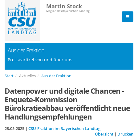
Martin Stock
Mitglied des Bayerischen Landtag
Aus der Fraktion
Presseartikel von und über uns.
Start
Aktuelles
Aus der Fraktion
Datenpower und digitale Chancen -
Enquete-Kommission
Bürokratieabbau veröffentlicht neue
Handlungsempfehlungen
28.05.2025 |
CSU-Fraktion im Bayerischen Landtag
Übersicht
|
Drucken