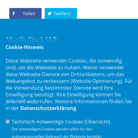
Teilen
Twittern
Martin Stock MdL
Cookie-Hinweis
Bürgerbüro
Diese Webseite verwendet Cookies, die notwendig
Schafbrückenweg 10
sind, um die Webseite zu nutzen. Weiter verwendet
63834 Sulzbach am Main
diese Webseite Dienste von Drittanbietern, um das
Telefon :
06028 / 217 496 0
Webangebot zu verbessern (Website-Optmierung). Für
Telefax : 06028 / 217 496 9
die Verwendung bestimmter Dienste wird Ihre
Einwilligung benötigt. Ihre Einwilligung können Sie
Im Web
jederzeit widerrufen. Weitere Informationen finden Sie
in der
Datenschutzerklärung
.
Bayerischer Landtag
Technisch notwendige Cookies (
Übersicht
)
CSU Landtagsfraktion
CSU Kreisverband Miltenberg
Die notwendigen Cookies werden allein für den
ordnungsgemäßen Gebrauch der Webseite benötigt.