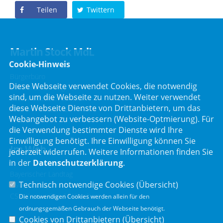
Teilen
Twittern
Martin Stock MdL
Cookie-Hinweis
Bürgerbüro
Diese Webseite verwendet Cookies, die notwendig
Schafbrückenweg 10
sind, um die Webseite zu nutzen. Weiter verwendet
63834 Sulzbach am Main
diese Webseite Dienste von Drittanbietern, um das
Telefon :
06028 / 217 496 0
Webangebot zu verbessern (Website-Optmierung). Für
Telefax : 06028 / 217 496 9
die Verwendung bestimmter Dienste wird Ihre
Einwilligung benötigt. Ihre Einwilligung können Sie
Im Web
jederzeit widerrufen. Weitere Informationen finden Sie
in der
Datenschutzerklärung
.
Bayerischer Landtag
Technisch notwendige Cookies (
Übersicht
)
CSU Landtagsfraktion
CSU Kreisverband Miltenberg
Die notwendigen Cookies werden allein für den
ordnungsgemäßen Gebrauch der Webseite benötigt.
Cookies von Drittanbietern (
Übersicht
)