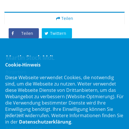
Teilen
Teilen
Twittern
Martin Stock MdL
Cookie-Hinweis
Bürgerbüro
Diese Webseite verwendet Cookies, die notwendig
Schafbrückenweg 10
sind, um die Webseite zu nutzen. Weiter verwendet
63834 Sulzbach am Main
diese Webseite Dienste von Drittanbietern, um das
Telefon :
06028 / 217 496 0
Webangebot zu verbessern (Website-Optmierung). Für
Telefax : 06028 / 217 496 9
die Verwendung bestimmter Dienste wird Ihre
Einwilligung benötigt. Ihre Einwilligung können Sie
Im Web
jederzeit widerrufen. Weitere Informationen finden Sie
in der
Datenschutzerklärung
.
Bayerischer Landtag