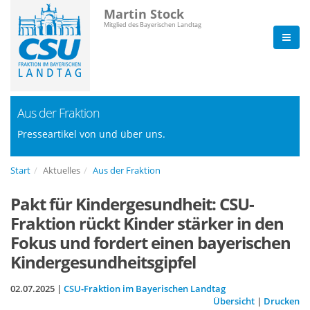
Martin Stock
Mitglied des Bayerischen Landtag
Aus der Fraktion
Presseartikel von und über uns.
Start
Aktuelles
Aus der Fraktion
Pakt für Kindergesundheit: CSU-
Fraktion rückt Kinder stärker in den
Fokus und fordert einen bayerischen
Kindergesundheitsgipfel
02.07.2025 |
CSU-Fraktion im Bayerischen Landtag
Übersicht
|
Drucken