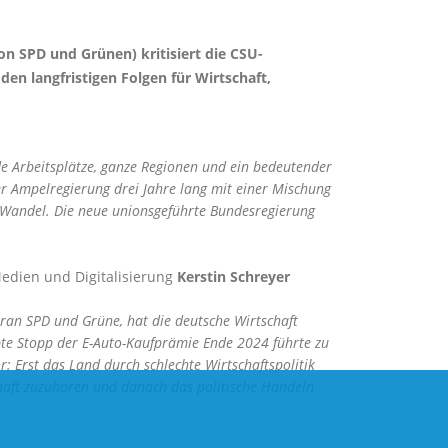
n SPD und Grünen) kritisiert die CSU-
en langfristigen Folgen für Wirtschaft,
nde Arbeitsplätze, ganze Regionen und ein bedeutender
er Ampelregierung drei Jahre lang mit einer Mischung
n Wandel. Die neue unionsgeführte Bundesregierung
Medien und Digitalisierung
Kerstin Schreyer
ran SPD und Grüne, hat die deutsche Wirtschaft
pte Stopp der E-Auto-Kaufprämie Ende 2024 führte zu
Erst das Land durch schlechte Wirtschaftspolitik
aft zuzuhören und danach das politische Handeln