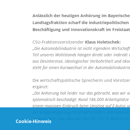
Anlässlich der heutigen Anhörung im Bayerische
Landtagsfraktion scharf die industriepolitischen
Beschäftigung und Innovationskraft im Freistaat
CSU-Fraktionsvorsitzender
Klaus Holetschek:
Die Automobilindustrie ist nicht irgendein Wirtschaf
Teil unseres Wohlstands hängen direkt oder indirekt 
aus Desinteresse, ideologischer Verbohrtheit und ök
steht für einen Kurswechsel in der Automobilindustrie
Die wirtschaftspolitische Sprecherin und Vorsitz
ergänzt:
Die Anhörung hat leider nur das gebracht, was wir a
systematisch beschädigt: Rund 186.000 Arbeitsplätze
einem massiven Einbruch beim Umstieg auf E-Autos un
der Ampel-Regierung runterwirtschaften und dann ei
auszurichten. Gut, dass wir von der CSU in Bayern im
Cookie-Hinweis