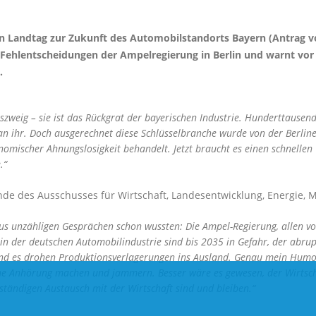
n Landtag zur Zukunft des Automobilstandorts Bayern (Antrag vo
 Fehlentscheidungen der Ampelregierung in Berlin und warnt vor d
.
tszweig – sie ist das Rückgrat der bayerischen Industrie. Hunderttause
an ihr. Doch ausgerechnet diese Schlüsselbranche wurde von der Berlin
onomischer Ahnungslosigkeit behandelt. Jetzt braucht es einen schnelle
.“
ende des Ausschusses für Wirtschaft, Landesentwicklung, Energie, 
us unzähligen Gesprächen schon wussten: Die Ampel-Regierung, allen vo
 in der deutschen Automobilindustrie sind bis 2035 in Gefahr, der abru
d es drohen Produktionsverlagerungen ins Ausland. Genau mein Humor: 
ne Anhörung machen und jammern. Besser wäre es gewesen, der Wirtsch
 ständigen Austausch mit der Wirtschaft sind und bleiben.“