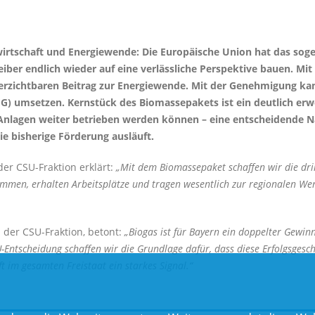
dwirtschaft und Energiewende: Die Europäische Union hat das s
iber endlich wieder auf eine verlässliche Perspektive bauen. Mi
verzichtbaren Beitrag zur Energiewende. Mit der Genehmigung ka
) umsetzen. Kernstück des Biomassepakets ist ein deutlich erw
 Anlagen weiter betrieben werden können – eine entscheidende N
ie bisherige Förderung ausläuft.
der CSU-Fraktion erklärt:
Mit dem Biomassepaket schaffen wir die dri
en, erhalten Arbeitsplätze und tragen wesentlich zur regionalen Werts
n der CSU-Fraktion, betont:
Biogas ist für Bayern ein doppelter Gewinn
U-Entscheidung schaffen wir die Grundlage dafür, dass diese Erfolgsgesc
ft im gesamten Freistaat ein starkes Signal.“