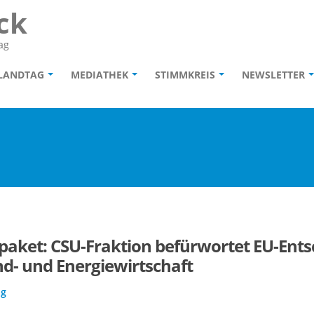
ck
ag
 LANDTAG
MEDIATHEK
STIMMKREIS
NEWSLETTER
paket: CSU-Fraktion befürwortet EU-Ents
nd- und Energiewirtschaft
ag