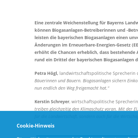
Eine zentrale Weichenstellung für Bayerns Lan
können Biogasanlagen-Betreiberinnen und -Betre
leisten die bayerischen Biogasanlagen einen un
Änderungen im Erneuerbare-Energien-Gesetz (EEG
erhöht die Chancen erheblich, dass bestehende
rund ein Drittel der bayerischen Biogasanlagen d
Petra Högl,
landwirtschaftspolitische Sprecherin 
Bäuerinnen und Bauern. Biogasanlagen sichern Einkomm
nun endlich den Weg freigemacht hat.“
Kerstin Schreyer
, wirtschaftspolitische Sprecheri
treiben gleichzeitig den Klimaschutz voran. Mit der E
für die Landwirtschaft, sondern auch für die Wirtscha
Cookie-Hinweis