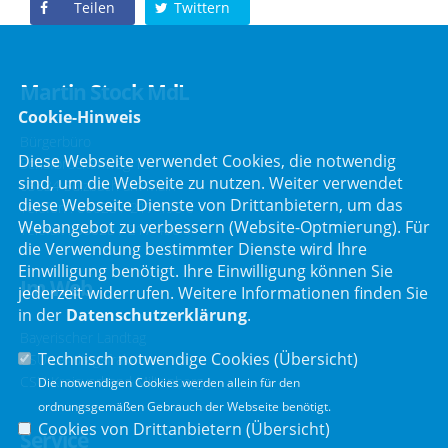
Teilen
Twittern
Martin Stock MdL
Cookie-Hinweis
Bürgerbüro
Diese Webseite verwendet Cookies, die notwendig
Schafbrückenweg 10
sind, um die Webseite zu nutzen. Weiter verwendet
63834 Sulzbach am Main
diese Webseite Dienste von Drittanbietern, um das
Telefon :
06028 / 217 496 0
Webangebot zu verbessern (Website-Optmierung). Für
Telefax : 06028 / 217 496 9
die Verwendung bestimmter Dienste wird Ihre
Einwilligung benötigt. Ihre Einwilligung können Sie
Im Web
jederzeit widerrufen. Weitere Informationen finden Sie
in der
Datenschutzerklärung
.
Bayerischer Landtag
Technisch notwendige Cookies (
Übersicht
)
CSU Landtagsfraktion
CSU Kreisverband Miltenberg
Die notwendigen Cookies werden allein für den
ordnungsgemäßen Gebrauch der Webseite benötigt.
Cookies von Drittanbietern (
Übersicht
)
Service