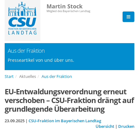
Martin Stock
Mitglied des Bayerischen Landtag
Aus der Fraktion
Presseartikel von und über uns.
Start
Aktuelles
Aus der Fraktion
EU-Entwaldungsverordnung erneut
verschoben – CSU-Fraktion drängt auf
grundlegende Überarbeitung
23.09.2025 |
CSU-Fraktion im Bayerischen Landtag
Übersicht
|
Drucken