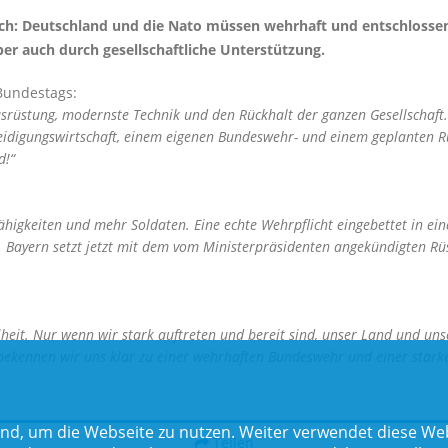
h: Deutschland und die Nato müssen wehrhaft und entschlossen a
ber auch durch gesellschaftliche Unterstützung.
Bundestags:
rüstung, modernste Technik und den Rückhalt der ganzen Gesellschaft. 
eidigungswirtschaft, einem eigenen Bundeswehr- und einem geplanten Rü
d!“
igkeiten und mehr Soldaten. Eine echte Wehrpflicht eingebettet in eine 
Bayern setzt jetzt mit dem vom Ministerpräsidenten angekündigten Rüs
heit. Nur wenn wir stark auftreten und bereit sind, unser Land und uns
 bekennen wir uns klar zu einer wehrhaften Bundeswehr und einer stark
nd, um die Webseite zu nutzen. Weiter verwendet diese Web
Teilen