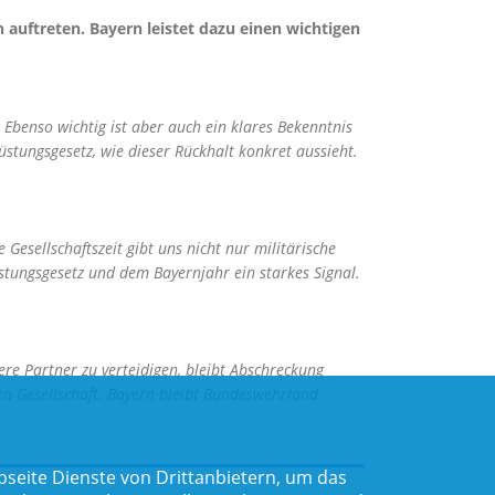
uftreten. Bayern leistet dazu einen wichtigen
Ebenso wichtig ist aber auch ein klares Bekenntnis
stungsgesetz, wie dieser Rückhalt konkret aussieht.
Gesellschaftszeit gibt uns nicht nur militärische
tungsgesetz und dem Bayernjahr ein starkes Signal.
ere Partner zu verteidigen, bleibt Abschreckung
en Gesellschaft. Bayern bleibt Bundeswehrland
seite Dienste von Drittanbietern, um das