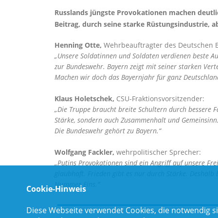
Russlands jüngste Provokationen machen deutlic
Beitrag, durch seine starke Rüstungsindustrie, a
Henning Otte,
Wehrbeauftragter des Deutschen 
Unsere Soldatinnen und Soldaten verdienen beste Aus
zur Bundeswehr. Bayern zeigt mit seiner starken Vert
Machen wir doch das Bayernjahr für ganz Deutschlan
Klaus Holetschek,
CSU-Fraktionsvorsitzender:
Die Truppe braucht breite Schultern durch bessere Fäh
Stärke, sondern auch Zusammenhalt und Gemeinsinn. 
Die Bundeswehr gehört zu Bayern.“
Wolfgang Fackler,
wehrpolitischer Sprecher:
Putins Provokationen sind ein Angriff auf unsere Frei
glaubhaft. Frieden gibt es nur durch Stärke. Deshalb
Nummer Eins.“
Cookie-Hinweis
Diese Webseite verwendet Cookies, die notwendig si