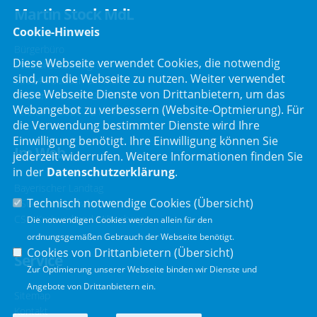
Martin Stock MdL
Cookie-Hinweis
Bürgerbüro
Diese Webseite verwendet Cookies, die notwendig
Schafbrückenweg 10
sind, um die Webseite zu nutzen. Weiter verwendet
63834 Sulzbach am Main
diese Webseite Dienste von Drittanbietern, um das
Telefon :
06028 / 217 496 0
Webangebot zu verbessern (Website-Optmierung). Für
Telefax : 06028 / 217 496 9
die Verwendung bestimmter Dienste wird Ihre
Einwilligung benötigt. Ihre Einwilligung können Sie
Im Web
jederzeit widerrufen. Weitere Informationen finden Sie
in der
Datenschutzerklärung
.
Bayerischer Landtag
Technisch notwendige Cookies (
Übersicht
)
CSU Landtagsfraktion
CSU Kreisverband Miltenberg
Die notwendigen Cookies werden allein für den
ordnungsgemäßen Gebrauch der Webseite benötigt.
Cookies von Drittanbietern (
Übersicht
)
Service
Zur Optimierung unserer Webseite binden wir Dienste und
Angebote von Drittanbietern ein.
Sitemap
Kontakt