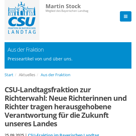
Martin Stock
Mitglied des Bayerischen Landtag
Aus der Fraktion
Presseartikel von und über uns.
Start
Aktuelles
Aus der Fraktion
CSU-Landtagsfraktion zur
Richterwahl: Neue Richterinnen und
Richter tragen herausgehobene
Verantwortung für die Zukunft
unseres Landes
25.09.2025 |
CSU-Fraktion im Bayerischen Landtag