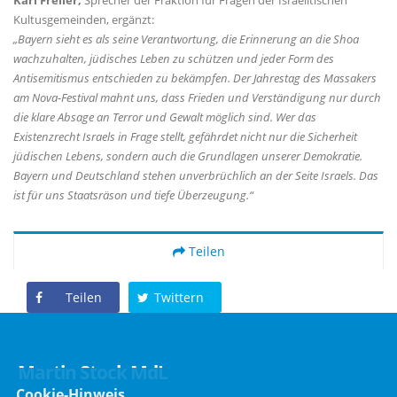
Karl Freller,
Sprecher der Fraktion für Fragen der Israelitischen
Kultusgemeinden, ergänzt:
Bayern sieht es als seine Verantwortung, die Erinnerung an die Shoa
wachzuhalten, jüdisches Leben zu schützen und jeder Form des
Antisemitismus entschieden zu bekämpfen. Der Jahrestag des Massakers
am Nova-Festival mahnt uns, dass Frieden und Verständigung nur durch
die klare Absage an Terror und Gewalt möglich sind. Wer das
Existenzrecht Israels in Frage stellt, gefährdet nicht nur die Sicherheit
jüdischen Lebens, sondern auch die Grundlagen unserer Demokratie.
Bayern und Deutschland stehen unverbrüchlich an der Seite Israels. Das
ist für uns Staatsräson und tiefe Überzeugung.“
Teilen
Teilen
Twittern
Martin Stock MdL
Cookie-Hinweis