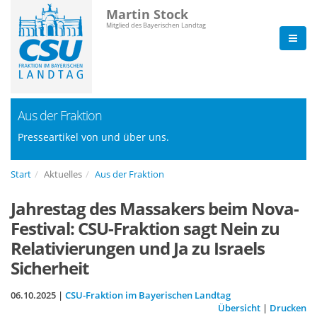
Martin Stock
Mitglied des Bayerischen Landtag
Aus der Fraktion
Presseartikel von und über uns.
Start
Aktuelles
Aus der Fraktion
Jahrestag des Massakers beim Nova-
Festival: CSU-Fraktion sagt Nein zu
Relativierungen und Ja zu Israels
Sicherheit
06.10.2025 |
CSU-Fraktion im Bayerischen Landtag
Übersicht
|
Drucken