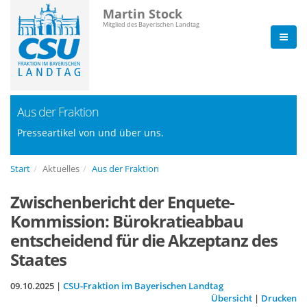
Martin Stock
Mitglied des Bayerischen Landtag
Aus der Fraktion
Presseartikel von und über uns.
Start
Aktuelles
Aus der Fraktion
Zwischenbericht der Enquete-
Kommission: Bürokratieabbau
entscheidend für die Akzeptanz des
Staates
09.10.2025 |
CSU-Fraktion im Bayerischen Landtag
Übersicht
|
Drucken