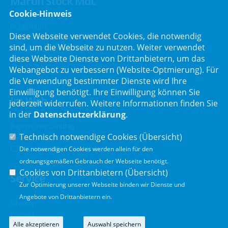
Martin Stock MdL
Cookie-Hinweis
Bürgerbüro
Diese Webseite verwendet Cookies, die notwendig
Schafbrückenweg 10
sind, um die Webseite zu nutzen. Weiter verwendet
63834 Sulzbach am Main
diese Webseite Dienste von Drittanbietern, um das
Telefon :
06028 / 217 496 0
Webangebot zu verbessern (Website-Optmierung). Für
Telefax : 06028 / 217 496 9
die Verwendung bestimmter Dienste wird Ihre
Einwilligung benötigt. Ihre Einwilligung können Sie
Im Web
jederzeit widerrufen. Weitere Informationen finden Sie
in der
Datenschutzerklärung
.
Bayerischer Landtag
Technisch notwendige Cookies (
Übersicht
)
CSU Landtagsfraktion
CSU Kreisverband Miltenberg
Die notwendigen Cookies werden allein für den
ordnungsgemäßen Gebrauch der Webseite benötigt.
Cookies von Drittanbietern (
Übersicht
)
Service
Zur Optimierung unserer Webseite binden wir Dienste und
Angebote von Drittanbietern ein.
Sitemap
Kontakt
Alle akzeptieren
Auswahl speichern
Impressum