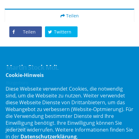
Teilen
Teilen
Twittern
Martin Stock MdL
Cookie-Hinweis
Bürgerbüro
Diese Webseite verwendet Cookies, die notwendig
Schafbrückenweg 10
sind, um die Webseite zu nutzen. Weiter verwendet
63834 Sulzbach am Main
diese Webseite Dienste von Drittanbietern, um das
Telefon :
06028 / 217 496 0
Webangebot zu verbessern (Website-Optmierung). Für
Telefax : 06028 / 217 496 9
die Verwendung bestimmter Dienste wird Ihre
Einwilligung benötigt. Ihre Einwilligung können Sie
Im Web
jederzeit widerrufen. Weitere Informationen finden Sie
in der
Datenschutzerklärung
.