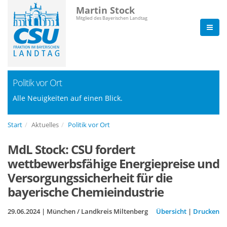
Martin Stock
Mitglied des Bayerischen Landtag
Politik vor Ort
Alle Neuigkeiten auf einen Blick.
Start
Aktuelles
Politik vor Ort
MdL Stock: CSU fordert
wettbewerbsfähige Energiepreise und
Versorgungssicherheit für die
bayerische Chemieindustrie
29.06.2024 | München / Landkreis Miltenberg
Übersicht
|
Drucken