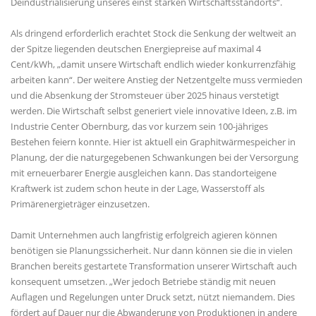
Deindustrialisierung unseres einst starken Wirtschaftsstandorts“.
Als dringend erforderlich erachtet Stock die Senkung der weltweit an
der Spitze liegenden deutschen Energiepreise auf maximal 4
Cent/kWh, „damit unsere Wirtschaft endlich wieder konkurrenzfähig
arbeiten kann“. Der weitere Anstieg der Netzentgelte muss vermieden
und die Absenkung der Stromsteuer über 2025 hinaus verstetigt
werden. Die Wirtschaft selbst generiert viele innovative Ideen, z.B. im
Industrie Center Obernburg, das vor kurzem sein 100-jähriges
Bestehen feiern konnte. Hier ist aktuell ein Graphitwärmespeicher in
Planung, der die naturgegebenen Schwankungen bei der Versorgung
mit erneuerbarer Energie ausgleichen kann. Das standorteigene
Kraftwerk ist zudem schon heute in der Lage, Wasserstoff als
Primärenergieträger einzusetzen.
Damit Unternehmen auch langfristig erfolgreich agieren können
benötigen sie Planungssicherheit. Nur dann können sie die in vielen
Branchen bereits gestartete Transformation unserer Wirtschaft auch
konsequent umsetzen. „Wer jedoch Betriebe ständig mit neuen
Auflagen und Regelungen unter Druck setzt, nützt niemandem. Dies
fördert auf Dauer nur die Abwanderung von Produktionen in andere