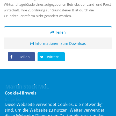
Wirtschaftsgebäude eines aufgegebenen Betriebs der Land- und Forst
wirtschaft. Ihre Zuordnung zur Grundsteuer B ist durch die
Grundsteuer reform nicht geändert worden.
Teilen
Informationen zum Download
Teilen
Twittern
Martin Stock MdL
Cookie-Hinweis
Bürgerbüro
Diese Webseite verwendet Cookies, die notwendig
Schafbrückenweg 10
sind, um die Webseite zu nutzen. Weiter verwendet
63834 Sulzbach am Main
diese Webseite Dienste von Drittanbietern, um das