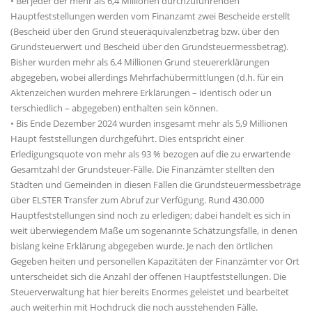
• Bei jeder der mehr als 6,4 Millionen durchzuführenden
Hauptfeststellungen werden vom Finanzamt zwei Bescheide erstellt
(Bescheid über den Grund steueräquivalenzbetrag bzw. über den
Grundsteuerwert und Bescheid über den Grundsteuermessbetrag).
Bisher wurden mehr als 6,4 Millionen Grund steuererklärungen
abgegeben, wobei allerdings Mehrfachübermittlungen (d.h. für ein
Aktenzeichen wurden mehrere Erklärungen – identisch oder un
terschiedlich – abgegeben) enthalten sein können.
• Bis Ende Dezember 2024 wurden insgesamt mehr als 5,9 Millionen
Haupt feststellungen durchgeführt. Dies entspricht einer
Erledigungsquote von mehr als 93 % bezogen auf die zu erwartende
Gesamtzahl der Grundsteuer-Fälle. Die Finanzämter stellten den
Städten und Gemeinden in diesen Fällen die Grundsteuermessbeträge
über ELSTER Transfer zum Abruf zur Verfügung. Rund 430.000
Hauptfeststellungen sind noch zu erledigen; dabei handelt es sich in
weit überwiegendem Maße um sogenannte Schätzungsfälle, in denen
bislang keine Erklärung abgegeben wurde. Je nach den örtlichen
Gegeben heiten und personellen Kapazitäten der Finanzämter vor Ort
unterscheidet sich die Anzahl der offenen Hauptfeststellungen. Die
Steuerverwaltung hat hier bereits Enormes geleistet und bearbeitet
auch weiterhin mit Hochdruck die noch ausstehenden Fälle.