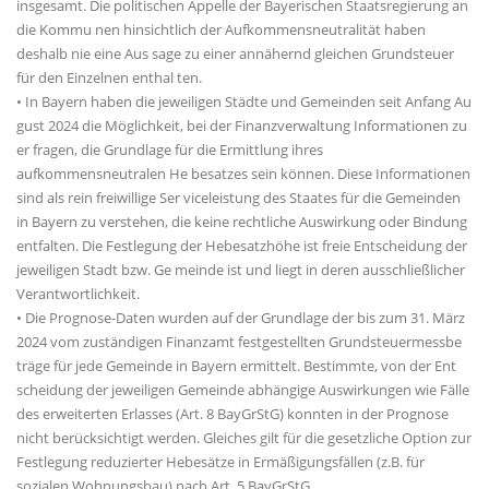
insgesamt. Die politischen Appelle der Bayerischen Staatsregierung an
die Kommu nen hinsichtlich der Aufkommensneutralität haben
deshalb nie eine Aus sage zu einer annähernd gleichen Grundsteuer
für den Einzelnen enthal ten.
• In Bayern haben die jeweiligen Städte und Gemeinden seit Anfang Au
gust 2024 die Möglichkeit, bei der Finanzverwaltung Informationen zu
er fragen, die Grundlage für die Ermittlung ihres
aufkommensneutralen He besatzes sein können. Diese Informationen
sind als rein freiwillige Ser viceleistung des Staates für die Gemeinden
in Bayern zu verstehen, die keine rechtliche Auswirkung oder Bindung
entfalten. Die Festlegung der Hebesatzhöhe ist freie Entscheidung der
jeweiligen Stadt bzw. Ge meinde ist und liegt in deren ausschließlicher
Verantwortlichkeit.
• Die Prognose-Daten wurden auf der Grundlage der bis zum 31. März
2024 vom zuständigen Finanzamt festgestellten Grundsteuermessbe
träge für jede Gemeinde in Bayern ermittelt. Bestimmte, von der Ent
scheidung der jeweiligen Gemeinde abhängige Auswirkungen wie Fälle
des erweiterten Erlasses (Art. 8 BayGrStG) konnten in der Prognose
nicht berücksichtigt werden. Gleiches gilt für die gesetzliche Option zur
Festlegung reduzierter Hebesätze in Ermäßigungsfällen (z.B. für
sozialen Wohnungsbau) nach Art. 5 BayGrStG.