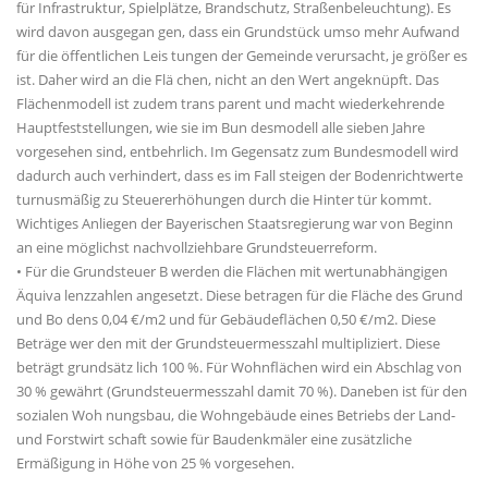
für Infrastruktur, Spielplätze, Brandschutz, Straßenbeleuchtung). Es
wird davon ausgegan gen, dass ein Grundstück umso mehr Aufwand
für die öffentlichen Leis tungen der Gemeinde verursacht, je größer es
ist. Daher wird an die Flä chen, nicht an den Wert angeknüpft. Das
Flächenmodell ist zudem trans parent und macht wiederkehrende
Hauptfeststellungen, wie sie im Bun desmodell alle sieben Jahre
vorgesehen sind, entbehrlich. Im Gegensatz zum Bundesmodell wird
dadurch auch verhindert, dass es im Fall steigen der Bodenrichtwerte
turnusmäßig zu Steuererhöhungen durch die Hinter tür kommt.
Wichtiges Anliegen der Bayerischen Staatsregierung war von Beginn
an eine möglichst nachvollziehbare Grundsteuerreform.
• Für die Grundsteuer B werden die Flächen mit wertunabhängigen
Äquiva lenzzahlen angesetzt. Diese betragen für die Fläche des Grund
und Bo dens 0,04 €/m2 und für Gebäudeflächen 0,50 €/m2. Diese
Beträge wer den mit der Grundsteuermesszahl multipliziert. Diese
beträgt grundsätz lich 100 %. Für Wohnflächen wird ein Abschlag von
30 % gewährt (Grundsteuermesszahl damit 70 %). Daneben ist für den
sozialen Woh nungsbau, die Wohngebäude eines Betriebs der Land-
und Forstwirt schaft sowie für Baudenkmäler eine zusätzliche
Ermäßigung in Höhe von 25 % vorgesehen.